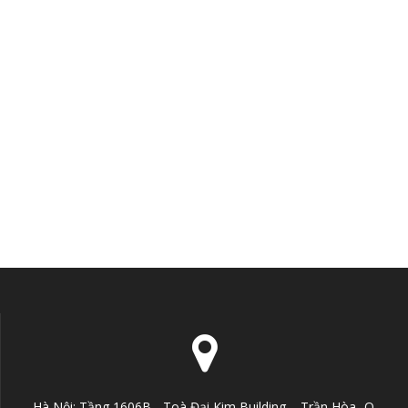
Hà Nội: Tầng 1606B - Toà Đại Kim Building – Trần Hòa- Q.