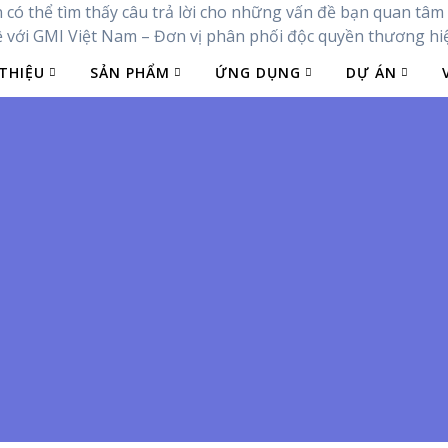
ó thể tìm thấy câu trả lời cho những vấn đề bạn quan tâm v
 với GMI Việt Nam – Đơn vị phân phối độc quyền thương hiệu
 THIỆU
SẢN PHẨM
ỨNG DỤNG
DỰ ÁN