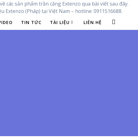
ề các sản phẩm trần căng Extenzo qua bài viết sau đây.
Skip
 Extenzo (Pháp) tại Việt Nam – hotline: 0911516688.
to
VIDEO
TIN TỨC
TÀI LIỆU
LIÊN HỆ
conten