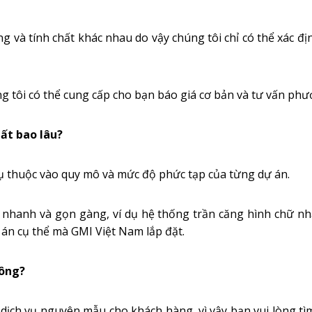
ng và tính chất khác nhau do vậy chúng tôi chỉ có thể xác địn
ng tôi có thể cung cấp cho bạn báo giá cơ bản và tư vấn ph
mất bao lâu?
hụ thuộc vào quy mô và mức độ phức tạp của từng dự án.
á nhanh và gọn gàng, ví dụ hệ thống trần căng hình chữ nh
án cụ thể mà GMI Việt Nam lắp đặt.
hông?
ịch vụ nguyên mẫu cho khách hàng, vì vậy bạn vui lòng tìm