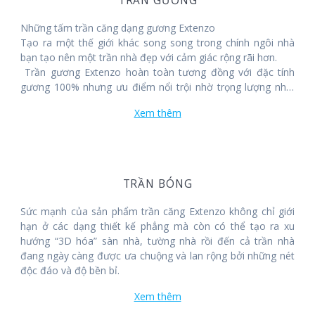
TRẦN GƯƠNG
Những tấm trần căng dạng gương Extenzo
Tạo ra một thế giới khác song song trong chính ngôi nhà
bạn tạo nên một trần nhà đẹp với cảm giác rộng rãi hơn.
Trần gương Extenzo hoàn toàn tương đồng với đặc tính
gương 100% nhưng ưu điểm nổi trội nhờ trọng lượng nhẹ,
dễ dàng lắp đặt
Xem thêm
Trần gương vô cùng dễ dàng trong việc làm sạch, vệ sinh,
bảo trì, bảo dưỡng
Hoàn toàn có thể tái chế, không gây vỡ, nứt như gương
thông thường.
TRẦN BÓNG
Sức mạnh của sản phẩm trần căng Extenzo không chỉ giới
hạn ở các dạng thiết kế phẳng mà còn có thể tạo ra xu
hướng “3D hóa” sàn nhà, tường nhà rồi đến cả trần nhà
đang ngày càng được ưa chuộng và lan rộng bởi những nét
độc đáo và độ bền bỉ.
Xem thêm