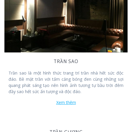
TRẦN SAO
Trần sao là một hình thức trang trí trần nhà hết sức độc
đáo. Bề mặt trần với tấm căng bóng đen cùng những sợi
quang phát sáng tạo nên hình ảnh tương tự bầu trời đêm
đầy sao hết sức ấn tượng và độc đáo.
Xem thêm