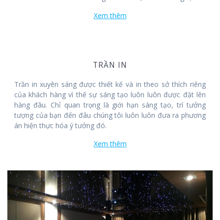
nhiều hình dạng độc đáo và linh hoạt trong màu sắc. Trần
Xem thêm
xuyên sáng rất nhẹ và bền. Nó được thiết kế phù hợp với
từng loại công trình.
TRẦN IN
Trần in xuyên sáng được thiết kế và in theo sở thích riêng
của khách hàng vì thế sự sáng tạo luôn luôn được đặt lên
hàng đâu. Chỉ quan trọng là giới hạn sáng tạo, trí tưởng
tượng của bạn đến đâu chúng tôi luôn luôn đưa ra phương
án hiện thực hóa ý tưởng đó.
Xem thêm