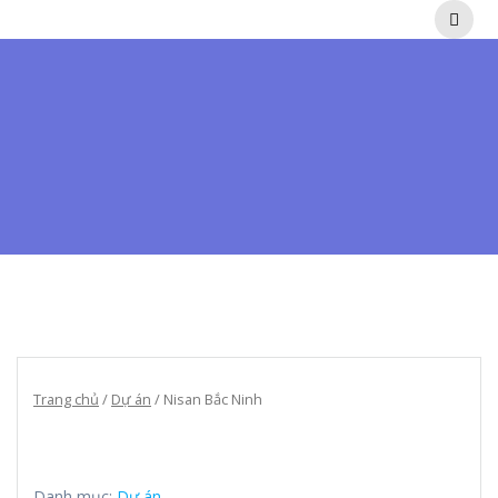
Skip
to
content
Trang chủ
/
Dự án
/ Nisan Bắc Ninh
Danh mục:
Dự án