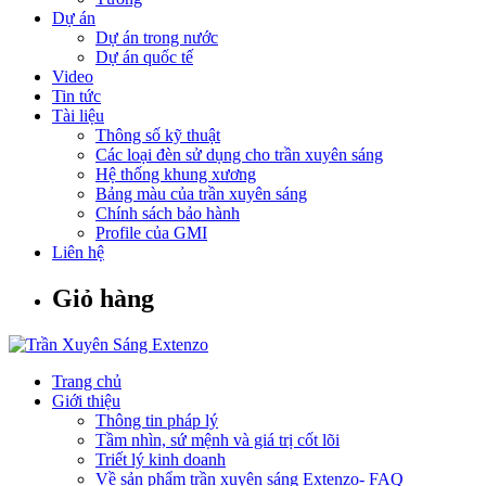
Dự án
Dự án trong nước
Dự án quốc tế
Video
Tin tức
Tài liệu
Thông số kỹ thuật
Các loại đèn sử dụng cho trần xuyên sáng
Hệ thống khung xương
Bảng màu của trần xuyên sáng
Chính sách bảo hành
Profile của GMI
Liên hệ
Giỏ hàng
Trang chủ
Giới thiệu
Thông tin pháp lý
Tầm nhìn, sứ mệnh và giá trị cốt lõi
Triết lý kinh doanh
Về sản phẩm trần xuyên sáng Extenzo- FAQ