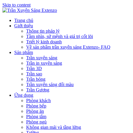
Skip to content
Trang chủ
Giới thiệu
Thông tin pháp lý
Tầm nhìn, sứ mệnh và giá trị cốt lõi
Triết lý kinh doanh
Về sản phẩm trần xuyên sáng Extenzo- FAQ
Sản phẩm
Trần xuyên sáng
Trần in xuyên sáng
Trần 3D
Trần sao
Trần bóng
Trần xuyên sáng đổi màu
Trần Gương
Ứng dụng
Phòng khách
Phòng bếp
Phòng ăn
Phòng tắm
Phòng ngủ
Không gian mái và tầng lửng
Tường