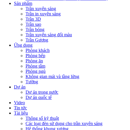
Sản phẩm
Trần xuyên sáng
Trần in xuyên sáng
Trần 3D
Trần sao
Trần bóng
Trần xuyên sáng đổi màu
Trần Gương
Ứng dụng
Phòng khách
Phòng bếp
Phòng ăn
Phòng tắm
Phòng ngủ
Không gian mái và tầng lửng
Tường
Dự án
Dự án trong nước
Dự án quốc tế
Video
Tin tức
Tài liệu
Thông số kỹ thuật
Các loại đèn sử dụng cho trần xuyên sáng
Hệ thống khung xương